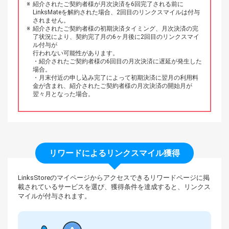
紹介されたご契約者様が月次決済を6回完了される前に
LinksMateを解約された場合、2回目のリンクスマイルは付与
されません。
紹介されたご契約者様の初期決済タイミング、月次決済の完
了状況により、契約完了月の6ヶ月後に2回目のリンクスマイ
ル付与が
行われない可能性があります。
・紹介されたご契約者様の6回目の月次決済に遅延が発生した
場合。
・月末付近の申し込み完了によって初期決済に翌月の利用料
金が含まれ、紹介されたご契約者様の月次決済の開始月が
翌々月となった場合。
リワードによるリンクスマイル獲得
LinksStoreのマイページからアクセスできるリワードページに
掲
載されているサービスを選び、
獲得条件を達成すると、リンクス
マイルが付与されます。