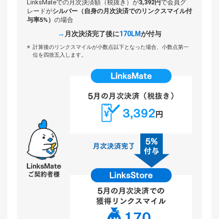
LinksMateでの月次決済額（税抜き）が
3,392円
で
会員グ
レードが
シルバー（自身の月次決済でのリンクスマイル付
与率5%）
の場合
月次決済完了後に
170LM
が付与
計算後のリンクスマイルが小数点以下となった場合、小数点第一
位を四捨五入します。