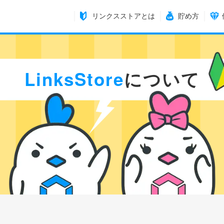
リンクスストアとは
貯め方
LinksStore
について