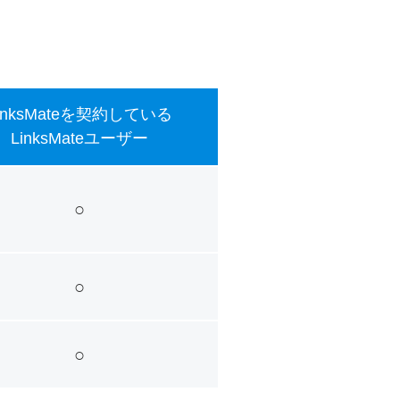
inksMateを
契約している
LinksMateユーザー
○
○
○