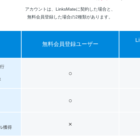
アカウントは、LinksMateに契約した場合と、
無料会員登録した場合の2種類があります。
L
無料会員登録ユーザー
発行
○
得
○
×
ル獲得